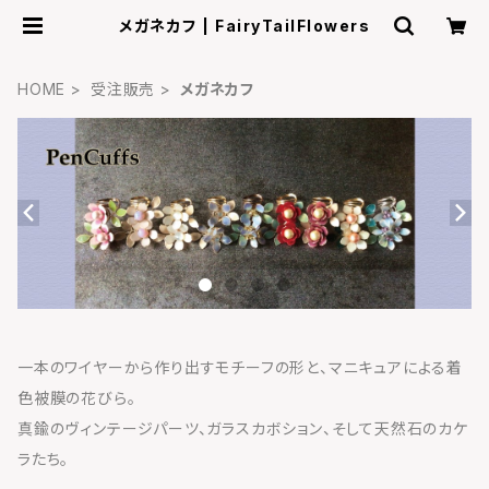
メガネカフ | FairyTailFlowers
HOME
受注販売
メガネカフ
一本のワイヤーから作り出すモチーフの形と、マニキュアによる着
色被膜の花びら。
真鍮のヴィンテージパーツ、ガラスカボション、そして天然石のカケ
ラたち。